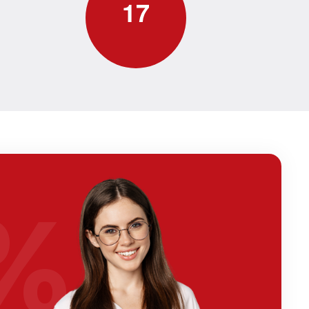
1
7
%