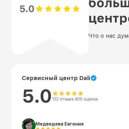
больш
5.0
цент
Что о нас ду
Сервисный центр Dali
5.0
132 отзыва 409 оценок
Медведева Евгения