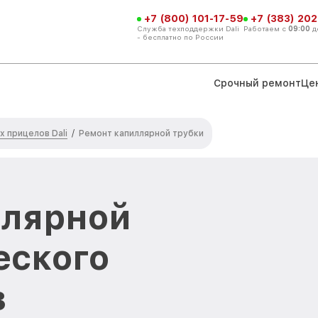
+7 (800) 101-17-59
+7 (383) 202
Служба техподдержки Dali
Работаем с
09:00
д
- бесплатно по России
Срочный ремонт
Це
 прицелов Dali
/
Ремонт капиллярной трубки
ллярной
еского
в