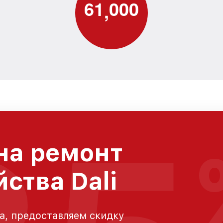
6
1
0
0
0
,
на ремонт
ства Dali
а, предоставляем скидку