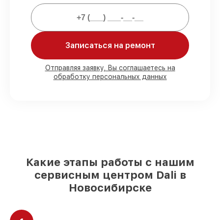
Мы гарантируем:
80%
ремонтов проводим в присутствии
клиента
Записаться на ремонт
90%
комплектующих Dali готовы к
установке в Новосибирске, остальные
Отправляя заявку, Вы соглашаетесь на
доставляются быстро
обработку персональных данных
Оригинальные комплектующие Dali и
качественные аналоги
– с учётом
любых финансовых возможностей
85%
работ занимают до 2 часов, при
незамедлительном начале работ
Какие этапы работы с нашим
сервисным центром Dali в
Новосибирске