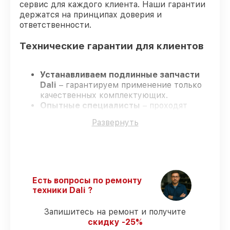
сервис для каждого клиента. Наши гарантии
держатся на принципах доверия и
ответственности.
Технические гарантии для клиентов
Устанавливаем подлинные запчасти
Dali
– гарантируем применение только
качественных комплектующих.
Опытные специалисты
– проходят
строгий отбор, что обеспечивает
Развернуть
надёжную работу устройства после
ремонта.
Всегда выполняем ремонт вовремя
–
ремонт оптического прицела Dali RS150-
640 без задержек.
Официальная гарантия
– все
Есть вопросы по ремонту
ремонтные услуги и комплектующие
техники Dali ?
защищены гарантийной поддержкой до
3 лет.
Запишитесь на ремонт и получите
скидку -25%