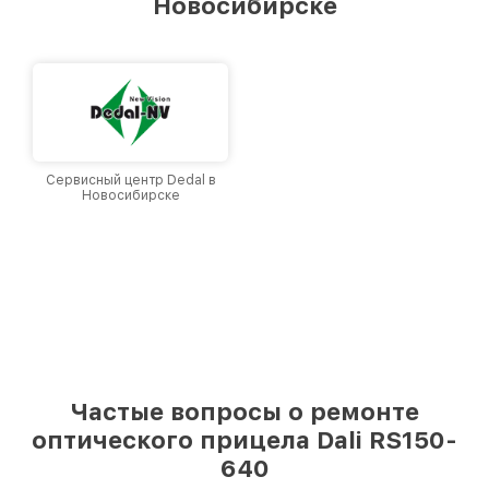
Новосибирске
Новосибирске, постоянно повышая уровень
доверия и лояльности наших клиентов.
Сервисный центр Dedal в
Новосибирске
Частые вопросы о ремонте
оптического прицела Dali RS150-
640