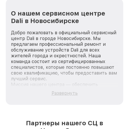
О нашем сервисном центре
Dali в Новосибирске
Добро пожаловать в официальный сервисный
центр Dali в городе Новосибирске. Мы
предлагаем профессиональный ремонт и
обслуживание устройств Dali для всех
жителей города и окрестностей. Наша
команда состоит из сертифицированных
специалистов, которые постоянно повышают
свою квалификацию, чтобы предоставить вам
лучший сервис.
Миссия нашего центра — обеспечить
качественный и доступный ремонт для
Развернуть
каждого пользователя продукции Dali, вне
зависимости от сложности поломки. Мы
стремимся к тому, чтобы каждый клиент был
удовлетворен скоростью и качеством
предоставляемых услуг. Наша цель — стать
Партнеры нашего СЦ в
лучшим сервисным центром Dali в городе