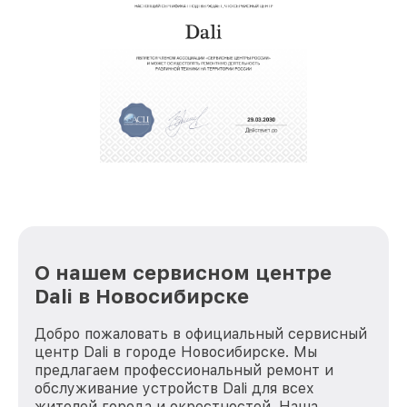
восстановительных работ;
звернуть
услуги курьера для владельцев
крупногабаритной техники, которые
обеспечат доставку устройств в сервис в
полной сохранности и бесплатно.
За годы своей деятельности мы получали только
положительные отзывы и обрели отличную
репутацию. Мы постоянно совершенствуемся и
стараемся каждый день делать наш сервис еще
лучше!
О нашем сервисном центре
Dali в Новосибирске
Добро пожаловать в официальный сервисный
центр Dali в городе Новосибирске. Мы
предлагаем профессиональный ремонт и
обслуживание устройств Dali для всех
жителей города и окрестностей. Наша