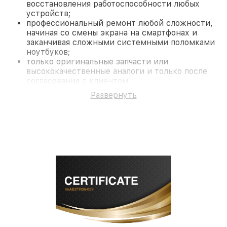
восстановления работоспособности любых
устройств;
профессиональный ремонт любой сложности,
начиная со смены экрана на смартфонах и
заканчивая сложными системными поломками
ноутбуков;
только оригинальные запчасти или
высококачественные аналоги и только после
согласования с клиентом.
На все работы и замененные комплектующие
Развернуть
предоставляется длительная гарантия. В случае
поломки по условиям гарантии, мы бесплатно
исправим ситуацию.
Наши преимущества
Преимуществами нашего сервисного центра Dali
в Новосибирске являются:
лучшие специалисты с многолетним опытом и
безупречной репутацией;
современное оборудование и
лицензированное ПО в ремонтно-
диагностических мастерских;
собственный склад комплектующих, что
позволяет сократить сроки