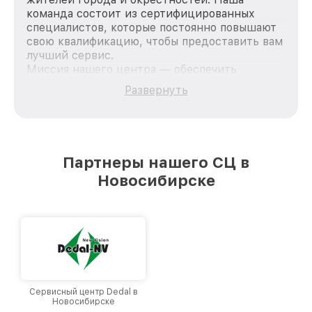
команда состоит из сертифицированных
специалистов, которые постоянно повышают
свою квалификацию, чтобы предоставить вам
лучший сервис.
Миссия нашего центра — обеспечить
качественный и доступный ремонт для
Развернуть
каждого пользователя продукции Dali, вне
зависимости от сложности поломки. Мы
стремимся к тому, чтобы каждый клиент был
удовлетворен скоростью и качеством
предоставляемых услуг. Наша цель — стать
Партнеры нашего СЦ в
лучшим сервисным центром Dali в городе
Новосибирске
Новосибирске, постоянно повышая уровень
доверия и лояльности наших клиентов.
Сервисный центр Dedal в
Новосибирске